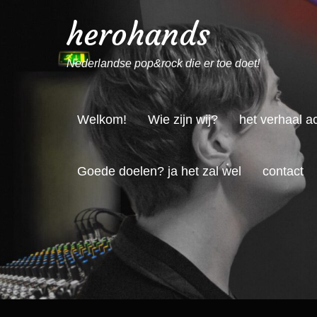
herohands
Nederlandse pop&rock die er toe doet!
Welkom!
Wie zijn wij?
het verhaal a
Goede doelen? ja het zal wel
contact