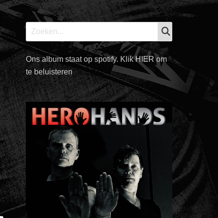
ZOEKEN
Zoek
naar:
Ons album staat op spotify. Klik
HIER
om
te beluisteren