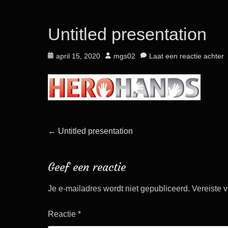
Untitled presentation
Geplaatst
Auteur
april 15, 2020
mgs02
Laat een reactie achter
op
Bericht
Vorig
←
Untitled presentation
bericht:
navigatie
Geef een reactie
Je e-mailadres wordt niet gepubliceerd.
Vereiste 
Reactie
*