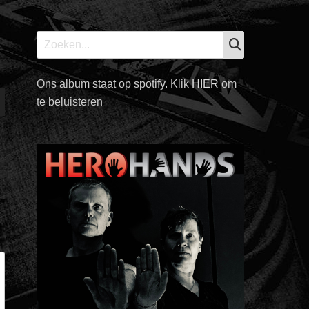
ZOEKEN
Zoek
naar:
Ons album staat op spotify. Klik
HIER
om
te beluisteren
/Omlaag
en
n
.