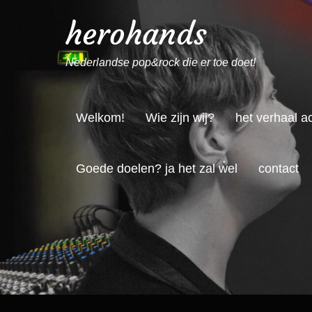
herohands
Nederlandse pop&rock die er toe doet!
Welkom!
Wie zijn wij?
het verhaal a
Goede doelen? ja het zal wel
contact