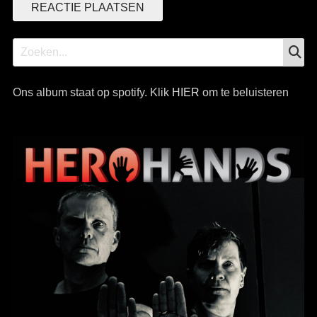
Z
Zoek
naar:
Ons album staat op spotify. Klik
HIER
om te beluisteren