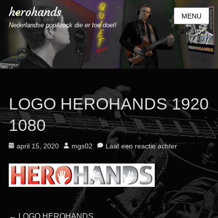
herohands
MENU
Nederlandse pop&rock die er toe doet!
LOGO HEROHANDS 1920
1080
Geplaatst
Auteur
april 15, 2020
mgs02
Laat een reactie achter
op
Vorig
←
LOGO HEROHANDS