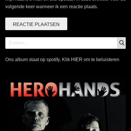
volgende keer wanneer ik een reactie plaats.
Z
Zoek
naar:
Ons album staat op spotify. Klik
HIER
om te beluisteren