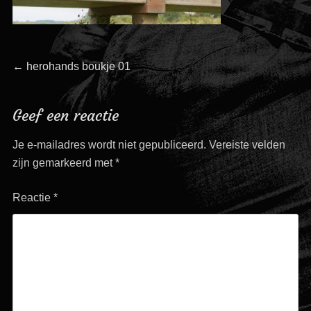
Bericht
Vorig
←
herohands boukje 01
bericht:
navigatie
Geef een reactie
Je e-mailadres wordt niet gepubliceerd.
Vereiste velden
zijn gemarkeerd met
*
Reactie
*