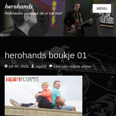
herohands
MENU
Nederlandse pop&rock die er toe doet!
herohands boukje 01
Geplaatst
Auteur
juli 30, 2025
mgs02
Laat een reactie achter
op